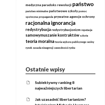
państwo
medyczna
paradoks rewolucji
państwowe szkoły
państwo minimalne
pomoc
prywatne agencje ochrony
społeczna
propaganda
racjonalna ignorancja
redystrybucja
redystrybucjonizm
reputacja
samowymuszanie kontraktów
szkoła
teoria moralna
teoria wyboru publicznego
wolny
rynek
zasada nieagresji
zawodności rynku
Ostatnie wpisy
Subiektywny ranking 8
najważniejszych libertarian
Jak uzasadnić libertarianizm?
Intuicjonizm Michaela Huemera