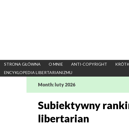
Skip
to
content
STRONA GŁÓWNA
O MNIE
ANTI-COPYRIGHT
KRÓTK
ENCYKLOPEDIA LIBERTARIANIZMU
Month:
luty 2026
Subiektywny ranki
libertarian