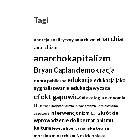
Tagi
anarchia
aborcja
analityczny anarchizm
anarchizm
anarchokapitalizm
demokracja
Bryan Caplan
edukacja
edukacja jako
dobra publiczne
sygnalizowanie
edukacja wyższa
efekt gapowicza
ekologia
ekonomia
Huemer
indywidualizm
infoanarchizm
intelektualna
interwencjonizm
krótkie
kara
uczciwość
wprowadzenie do libertarianizmu
kultura
lewica
libertariańska teoria
moralna
minarchizm
Nozick
opieka