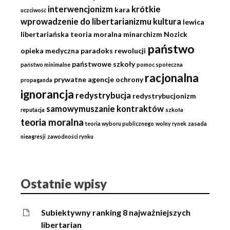
interwencjonizm
krótkie
kara
uczciwość
wprowadzenie do libertarianizmu
kultura
lewica
libertariańska teoria moralna
minarchizm
Nozick
państwo
opieka medyczna
paradoks rewolucji
państwowe szkoły
państwo minimalne
pomoc społeczna
racjonalna
prywatne agencje ochrony
propaganda
ignorancja
redystrybucja
redystrybucjonizm
samowymuszanie kontraktów
reputacja
szkoła
teoria moralna
teoria wyboru publicznego
wolny rynek
zasada
nieagresji
zawodności rynku
Ostatnie wpisy
Subiektywny ranking 8 najważniejszych
libertarian