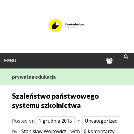
Skip
to
content
MENU
ENCYKLO
SEA
LIBERTA
prywatna edukacja
Szaleństwo państwowego
systemu szkolnictwa
Posted on
1 grudnia 2015
in
Uncategorized
by
Stanisław Wójtowicz
with
6 komentarzy