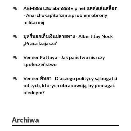
ABM888 และ abm888 vip net แหล่งเล่นสล็อต
-
Anarchokapitalizm a problem obrony
militarnej
บุหรี่นอกเก็บเงินปลายทาง
-
Albert Jay Nock
„Praca Izajasza”
Veneer Pattaya
-
Jak państwo niszczy
społeczeństwo
Veneer พัทยา
-
Dlaczego politycy są bogatsi
od tych, których obrabowują, by pomagać
biednym?
Archiwa