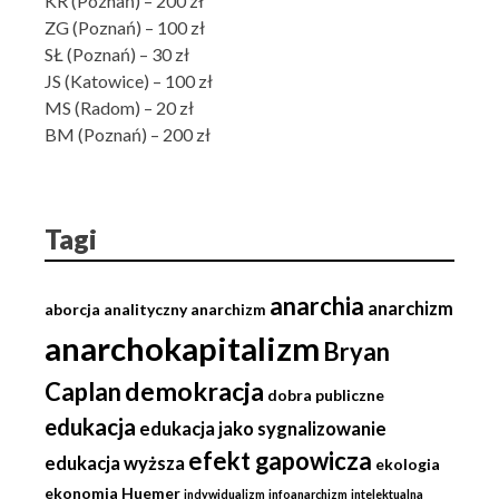
KR (Poznań) – 200 zł
ZG (Poznań) – 100 zł
SŁ (Poznań) – 30 zł
JS (Katowice) – 100 zł
MS (Radom) – 20 zł
BM (Poznań) – 200 zł
Tagi
anarchia
anarchizm
aborcja
analityczny anarchizm
anarchokapitalizm
Bryan
demokracja
Caplan
dobra publiczne
edukacja
edukacja jako sygnalizowanie
efekt gapowicza
edukacja wyższa
ekologia
ekonomia
Huemer
indywidualizm
infoanarchizm
intelektualna