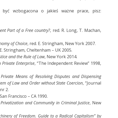
na być wzbogacona o jakieś ważne prace, pisz:
nt Part of a Free country?
, red. R. Long, T. Machan,
onomy of Choice
, red. E. Stringham, New York 2007.
. E. Stringham, Cheltenham – UK 2005.
ustice and the Rule of Law
, New York 2014.
 Private Enterprise
, “The Independent Review” 1998,
Private Means of Resolving Disputes and Dispensing
stem of Law and Order without State Coercion
, “Journal
nr 2.
 San Francisco – CA 1990.
 Privatization and Community in Criminal Justice
, New
hinery of Freedom. Guide to a Radical Capitalism” by