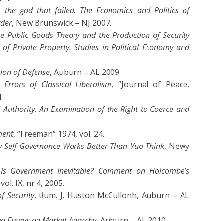
the god that failed, The Economics and Politics of
rder
, New Brunswick – NJ 2007.
the Public Goods Theory and the Production of Security
of Private Property. Studies in Political Economy and
tion of Defense
, Auburn – AL 2009.
 Errors of Classical Liberalism
, “Journal of Peace,
1.
l Authority.
An Examination of the Right to Coerce and
ment
, “Freeman” 1974, vol. 24.
 Self-Governance Works Better Than Yuo Think
, Newy
d
Is Government Inevitable? Comment on Holcombe’s
ol. IX, nr 4, 2005.
f Security
, tłum. J. Huston McCullonh, Auburn – AL
wo Essays on Market Anarchy
, Auburn – AL 2010.