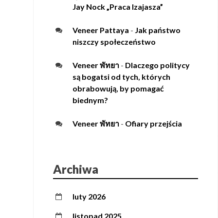
Jay Nock „Praca Izajasza”
Veneer Pattaya
-
Jak państwo
niszczy społeczeństwo
Veneer พัทยา
-
Dlaczego politycy
są bogatsi od tych, których
obrabowują, by pomagać
biednym?
Veneer พัทยา
-
Ofiary przejścia
Archiwa
luty 2026
listopad 2025