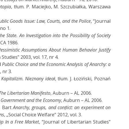
utopia
, tłum. P. Maciejko, M. Szczubiałka, Warszawa
blic Goods Issue: Law, Courts, and the Police
, “Journal
 no 1.
he State. An Investigation into the Possibility of Society
 CA 1986.
essimistic Assumptions About Human Behavior Justify
 Studies” 2003, vol. 17, nr 4.
d
Public Choice and the Economic Analysis of Anarchy: a
, nr 3.
e
Kapitalizm. Nieznany ideał
, tłum. J. Łoziński, Poznań
The Libertarian Manifesto
, Auburn – AL 2006.
Government and the Economy
, Auburn – AL 2006.
n Bart
Anarchy, groups, and con
ﬂ
ict: an experiment on
ons
, „Social Choice Welfare” 2012, vol. 3.
ip In a Free Market
, “Journal of Libertarian Studies”