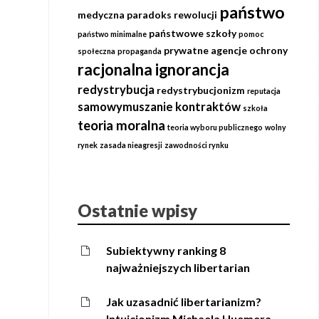
państwo
medyczna
paradoks rewolucji
państwowe szkoły
państwo minimalne
pomoc
prywatne agencje ochrony
społeczna
propaganda
racjonalna ignorancja
redystrybucja
redystrybucjonizm
reputacja
samowymuszanie kontraktów
szkoła
teoria moralna
teoria wyboru publicznego
wolny
rynek
zasada nieagresji
zawodności rynku
Ostatnie wpisy
Subiektywny ranking 8
najważniejszych libertarian
Jak uzasadnić libertarianizm?
Intuicjonizm Michaela Huemera