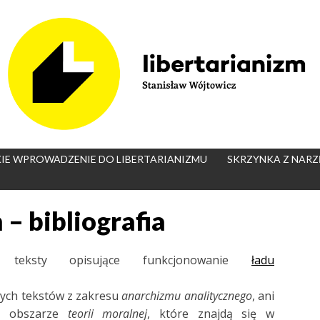
IE WPROWADZENIE DO LIBERTARIANIZMU
SKRZYNKA Z NARZ
– bibliografia
we teksty opisujące funkcjonowanie
ładu
lnych tekstów z zakresu
anarchizmu analitycznego
, ani
na obszarze
teorii moralnej
, które znajdą się w