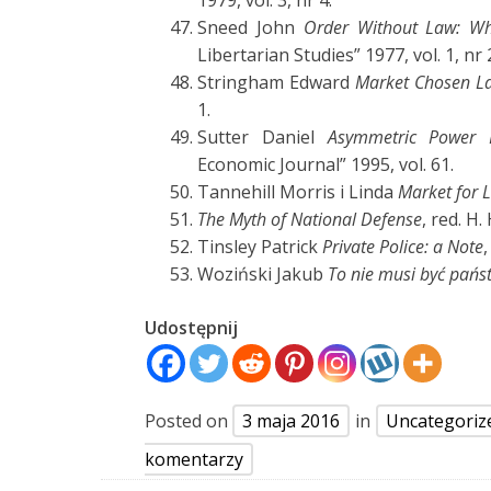
1979, vol. 3, nr 4.
Sneed John
Order Without Law: Wh
Libertarian Studies” 1977, vol. 1, nr 
Stringham Edward
Market Chosen L
1.
Sutter Daniel
Asymmetric Power 
Economic Journal” 1995, vol. 61.
Tannehill Morris i Linda
Market for L
The Myth of National Defense
, red. H
Tinsley Patrick
Private Police: a Note
,
Woziński Jakub
To nie musi być pań
Udostępnij
Posted on
3 maja 2016
in
Uncategoriz
komentarzy