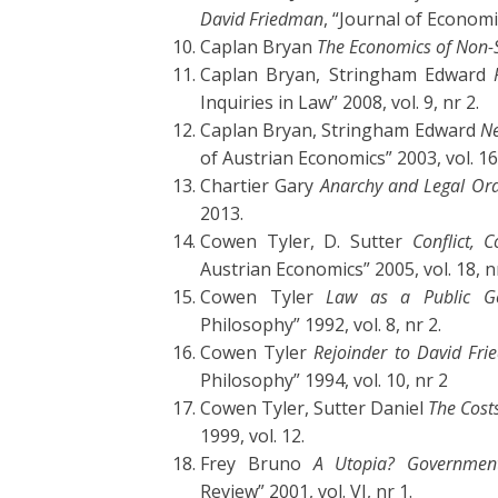
David Friedman
, “Journal of Economic
Caplan Bryan
The Economics of Non-S
Caplan Bryan, Stringham Edward
Inquiries in Law” 2008, vol. 9, nr 2.
Caplan Bryan, Stringham Edward
Ne
of Austrian Economics” 2003, vol. 16
Chartier Gary
Anarchy and Legal Orde
2013.
Cowen Tyler, D. Sutter
Conflict, 
Austrian Economics” 2005, vol. 18, nr
Cowen Tyler
Law as a Public G
Philosophy” 1992, vol. 8, nr 2.
Cowen Tyler
Rejoinder to David Fr
Philosophy” 1994, vol. 10, nr 2
Cowen Tyler, Sutter Daniel
The Cost
1999, vol. 12.
Frey Bruno
A Utopia?
Government
Review” 2001, vol. VI, nr 1.