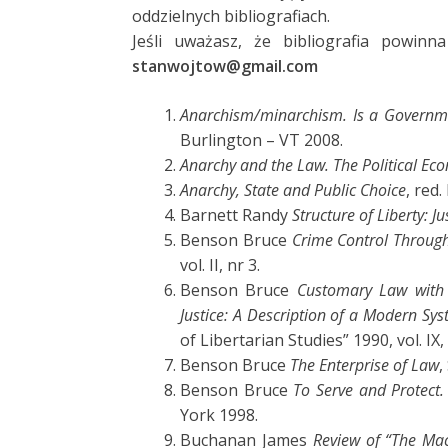
oddzielnych bibliografiach.
Jeśli uważasz, że bibliografia powin
stanwojtow@gmail.com
Anarchism/minarchism. Is a Governme
Burlington – VT 2008.
Anarchy and the L
aw. The Political Ec
Anarchy, State and Public Choice
, red
Barnett Randy
Structure of Liberty: J
Benson Bruce
Crime Control Through
vol. II, nr 3.
Benson Bruce
Customary Law with 
Justice: A Description of a Modern Sy
of Libertarian Studies” 1990, vol. IX, 
Benson Bruce
The Enterprise of Law
,
Benson Bruce
To Serve and Protect.
York 1998.
Buchanan James
Review of “The Mac