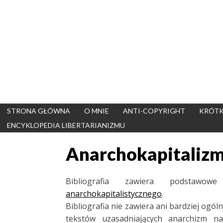
Skip
to
content
STRONA GŁÓWNA
O MNIE
ANTI-COPYRIGHT
KRÓTK
ENCYKLOPEDIA LIBERTARIANIZMU
Anarchokapitalizm 
Bibliografia zawiera podstawo
anarchokapitalistycznego
.
Bibliografia nie zawiera ani bardziej ogó
tekstów uzasadniających anarchizm 