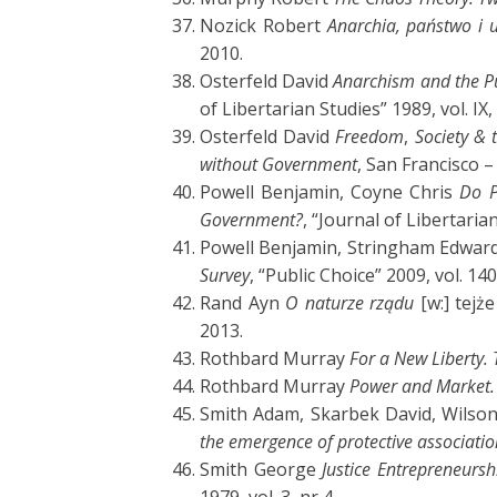
Nozick Robert
Anarchia, państwo i 
2010.
Osterfeld David
Anarchism and the Pu
of Libertarian Studies” 1989, vol. IX,
Osterfeld David
Freedom
,
Society & t
without Government
, San Francisco –
Powell Benjamin, Coyne Chris
Do P
Government?
, “Journal of Libertarian
Powell Benjamin, Stringham Edwar
Survey
, “Public Choice” 2009, vol. 140
Rand Ayn
O naturze rządu
[w:] tejż
2013.
Rothbard Murray
For a New Liberty. 
Rothbard Murray
Power and Market.
Smith Adam, Skarbek David, Wilso
the emergence of
protective associati
Smith George
Justice Entrepreneursh