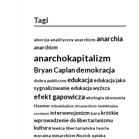
Tagi
anarchia
aborcja
analityczny anarchizm
anarchizm
anarchokapitalizm
demokracja
Bryan Caplan
edukacja
edukacja jako
dobra publiczne
sygnalizowanie
edukacja wyższa
efekt gapowicza
ekologia
ekonomia
Huemer
indywidualizm
infoanarchizm
intelektualna
interwencjonizm
krótkie
kara
uczciwość
wprowadzenie do libertarianizmu
kultura
lewica
libertariańska teoria
moralna
minarchizm
Nozick
opieka