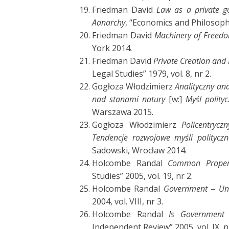
Friedman David
Law as a private g
Aanarchy
, “Economics and Philosophy”
Friedman David
Machinery of Freedom
York 2014
.
Friedman David
Private Creation and
Legal Studies” 1979, vol. 8, nr 2.
Gogłoza Włodzimierz
Analityczny an
nad stanami natury
[w:]
Myśl polity
Warszawa 2015.
Gogłoza Włodzimierz
Policentrycz
Tendencje rozwojowe myśli polityczn
Sadowski, Wrocław 2014.
Holcombe Randal
Common Propert
Studies” 2005, vol. 19, nr 2.
Holcombe Randal
Government
–
Unn
2004, vol. VIII, nr 3.
Holcombe Randal
Is Government 
Independent Review” 2005, vol. IX, n