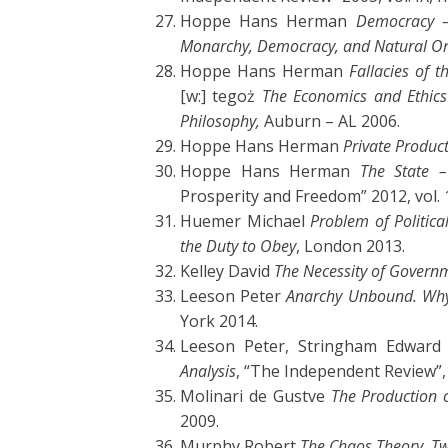
Hoppe Hans Herman
Democracy – 
Monarchy, Democracy, and Natural O
Hoppe Hans Herman
Fallacies of 
[w:] tegoż
The Economics and Ethics 
Philosophy,
Auburn – AL 2006.
Hoppe Hans Herman
Private Produc
Hoppe Hans Herman
The State –
Prosperity and Freedom” 2012, vol. 
Huemer Michael
Problem of Politica
the Duty to Obey
, London 2013.
Kelley David
The Necessity of Govern
Leeson Peter
Anarchy Unbound. Why
York 2014.
Leeson Peter, Stringham Edwar
Analysis
, “The Independent Review”, v
Molinari de Gustve
The Production o
2009.
Murphy Robert
The Chaos Theory. T