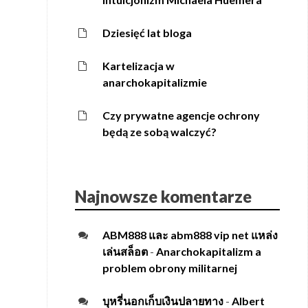
Dziesięć lat bloga
Kartelizacja w
anarchokapitalizmie
Czy prywatne agencje ochrony
będą ze sobą walczyć?
Najnowsze komentarze
ABM888 และ abm888 vip net แหล่ง
เล่นสล็อต
-
Anarchokapitalizm a
problem obrony militarnej
บุหรี่นอกเก็บเงินปลายทาง
-
Albert