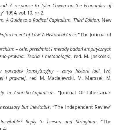
ood: A response to Tyler Cowen on the Economics of
 1994, vol. 10, nr 2.
. A Guide to a Radical Capitalism. Third Edition,
New
 Enforcement of Law: A Historical Case
, “The Journal of
archizm – cele, przedmiot i metody badań empirycznych
czno-prawna. Teoria i metodologia
, red. M. Jaskólski,
ny porządek konstytucyjny – zarys historii idei
, [w:]
ej i prawnej
, red. M. Maciejewski, M. Marszał, M.
y in Anarcho-Capitalism
, “Journal Of Libertarian
ecessary but Inevitable
, “The Independent Review”
Inevitable? Reply to Leeson and Stringham
, “The
r 4.