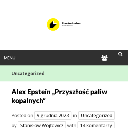
Skip
to
content
MENU
ENCYKLO
SEA
LIBERTA
Uncategorized
Alex Epstein „Przyszłość paliw
kopalnych”
Posted on
9 grudnia 2023
in
Uncategorized
by
Stanisław Wójtowicz
with
14 komentarzy