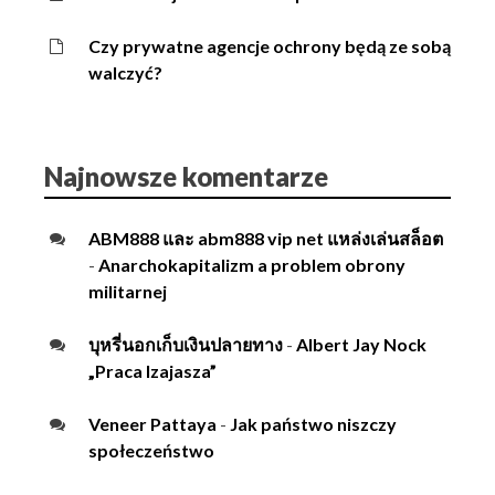
Czy prywatne agencje ochrony będą ze sobą
walczyć?
Najnowsze komentarze
ABM888 และ abm888 vip net แหล่งเล่นสล็อต
-
Anarchokapitalizm a problem obrony
militarnej
บุหรี่นอกเก็บเงินปลายทาง
-
Albert Jay Nock
„Praca Izajasza”
Veneer Pattaya
-
Jak państwo niszczy
społeczeństwo