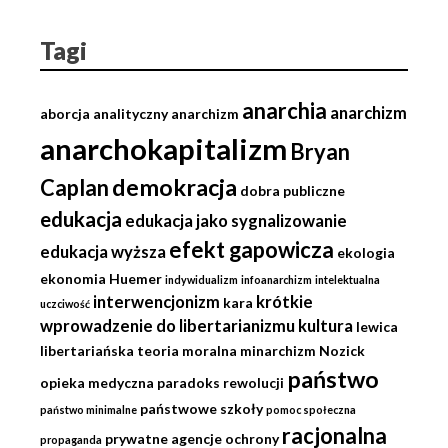
Tagi
anarchia
anarchizm
aborcja
analityczny anarchizm
anarchokapitalizm
Bryan
demokracja
Caplan
dobra publiczne
edukacja
edukacja jako sygnalizowanie
efekt gapowicza
edukacja wyższa
ekologia
ekonomia
Huemer
indywidualizm
infoanarchizm
intelektualna
interwencjonizm
krótkie
kara
uczciwość
wprowadzenie do libertarianizmu
kultura
lewica
libertariańska teoria moralna
minarchizm
Nozick
państwo
opieka medyczna
paradoks rewolucji
państwowe szkoły
państwo minimalne
pomoc społeczna
racjonalna
prywatne agencje ochrony
propaganda