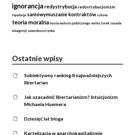
ignorancja
redystrybucja
redystrybucjonizm
samowymuszanie kontraktów
reputacja
szkoła
teoria moralna
teoria wyboru publicznego
wolny rynek
zasada
nieagresji
zawodności rynku
Ostatnie wpisy
Subiektywny ranking 8 najważniejszych
libertarian
Jak uzasadnić libertarianizm? Intuicjonizm
Michaela Huemera
Dziesięć lat bloga
Kartelizacja w anarchokapitalizmie