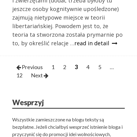
i zwierzętami (dodać trzeba byłoby tu
jeszcze osoby kognitywnie upośledzone)
zajmują nietypowe miejsce w teorii
libertariańskiej. Powodem jest to, że
teoria ta stworzona została prymarnie po
to, by określić relacje …
read in detail
Posts
Previous
1
2
3
4
5
…
navigation
12
Next
Wesprzyj
Wszystkie zamieszczone na blogu teksty są
bezpłatne. Jeżeli chciałbyś wesprzeć istnienie bloga i
przyczynić się do promocji idei wolnościowych,